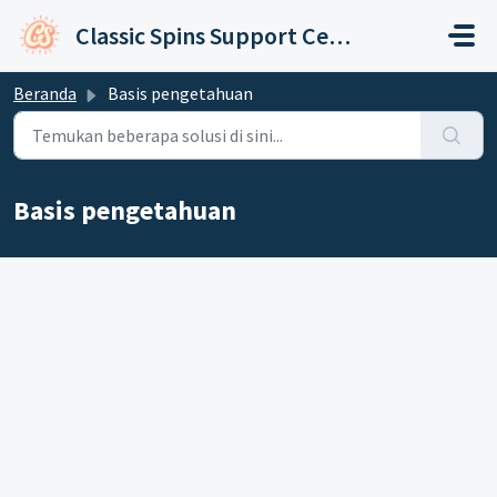
Lewatkan ke konten utama
Classic Spins Support Center
Beranda
Basis pengetahuan
Basis pengetahuan