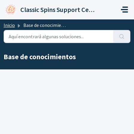
Ir al contenido principal
Classic Spins Support Center
Inicio
Base de conocimientos
Base de conocimientos